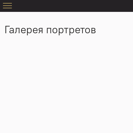
Галерея портретов
Баронесса Софья Николаевна Сталь фон Гольштейн
Веневитинов Дмитрий Владимирович